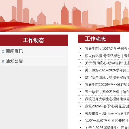
工作动态
工作动态
宜春学院：1067名学子宿舍
新闻资讯
薪火传温情·青春话感恩｜音舞
通知公告
关于“资助润心·助学筑梦” 
关于做好2025-2026学年
筑牢安全防线，护航平安假期—
宜春学院2026届毕业班评
五一放假，安全不放假｜这
我校召开大学生心理健康教
我校2026年春季“心灵花园
关爱银龄·心暖宜兴 --宜春
我校“一站式”学生社区开展
关于在2026届毕业生中开