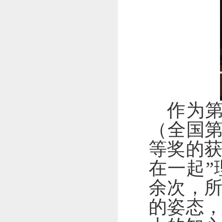
作为
（全国
等奖
的
在一起
”
余次，
的姿态