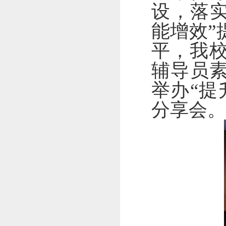
设，
落
能增效”
平，
我
辅导员
举办
“
提
分享会。