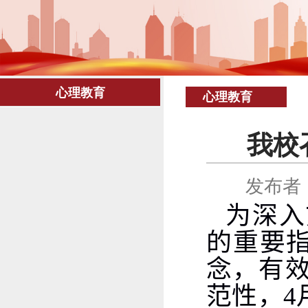
心理教育
心理教育
我校
发布者
为深入
的重要指
念，有
范性，
4