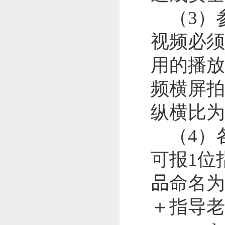
（
3
）
视频必须
用的播放
频横屏拍
纵横比为
（
4
）
可报
1
位
品
命名为
＋指导老