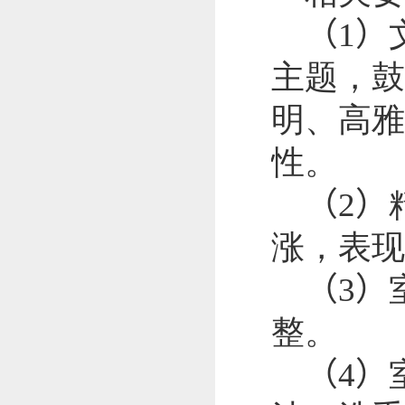
（
1
）
主题，鼓
明、高雅
性。
（
2
）
涨，表现
（
3
）
整。
（
4
）