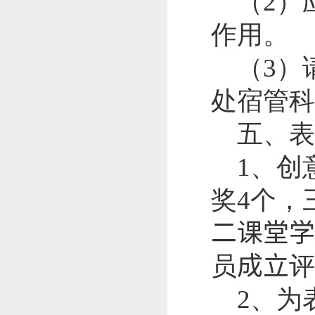
（
2
）
作用。
（
3
）
处宿管科
五、表
1
、创
奖
4
个，
二课堂学
员
成立
评
2
、为