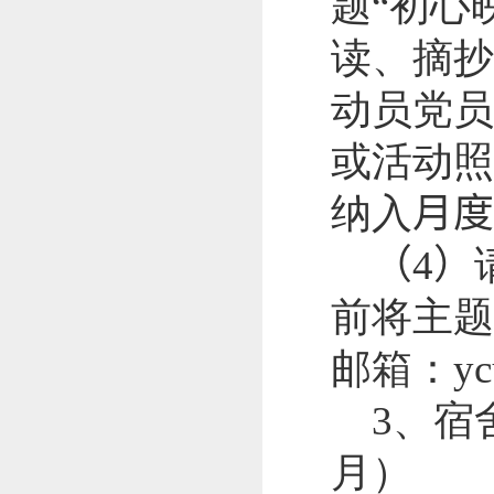
题“初心
读、摘抄
动员党员
或活动照
纳入
月度
（
4
）
前将主题
邮箱：
y
3
、宿
月）