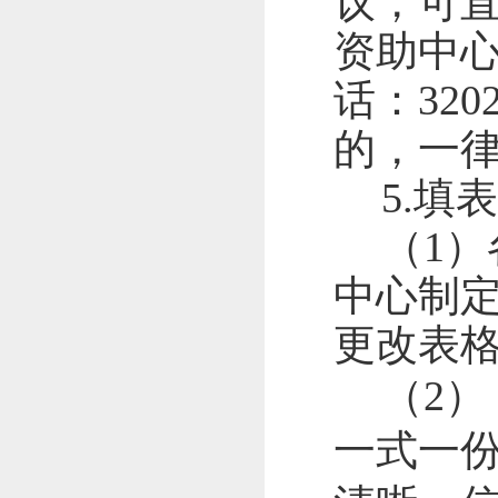
议，可
资助中
话：
320
的，一
5
.
填表
（
1
）
中心制
更改表
（
2
）
一式一