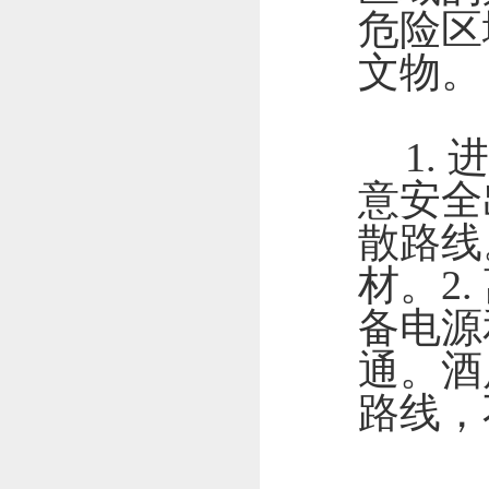
危险区
文物。
1.
进
意安全
散路线
材。
2.
备电源
通。酒
路线，