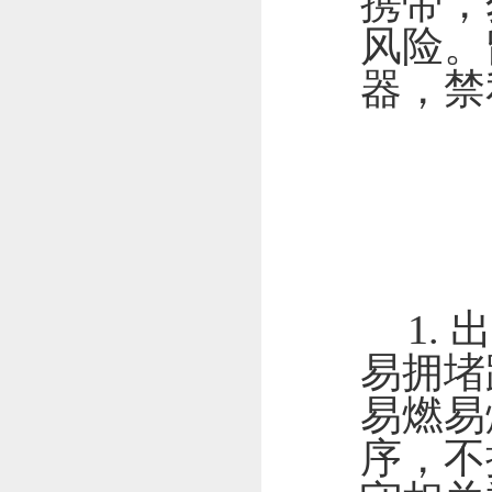
携带，
风险。
器，禁
1.
出
易拥堵
易燃易
序，不