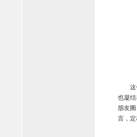
这
也凝结
朋友圈
言，定