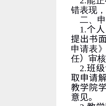
2.
能正
错表现，
二、
1.
个人
提出书
申请表
任
）
审核
2.
班级
取申请
教学院
意见。