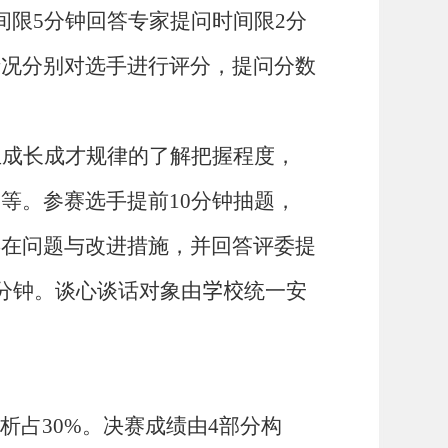
间限
5
分钟回答专家提问时间限
2
分
情况分别对选手进行评分，提问分数
生成长成才规律的了解把握程度，
力等。参赛选手提前
10
分钟抽题，
存在问题与改进措施，并回答评委提
分钟。谈心谈话对象由
学校
统一安
析占
3
0%
。决赛成绩由
4
部分构