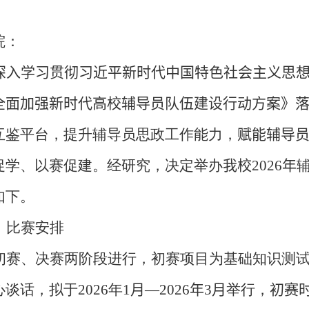
院：
深入学习贯彻习近平新时代中国特色社会主义思
全面加强新时代高校辅导员队伍建设行动方案》
互鉴平台，提升辅导员思政工作能力，
赋能辅导
促学、以赛促建。经研究，决定举办
我校
2026
年
如下。
、比赛安排
初赛、决赛两阶段进行，初赛项目为基础知识测
心谈话，拟于
202
6
年
1
月—
2026
年
3
月
举行，
初赛