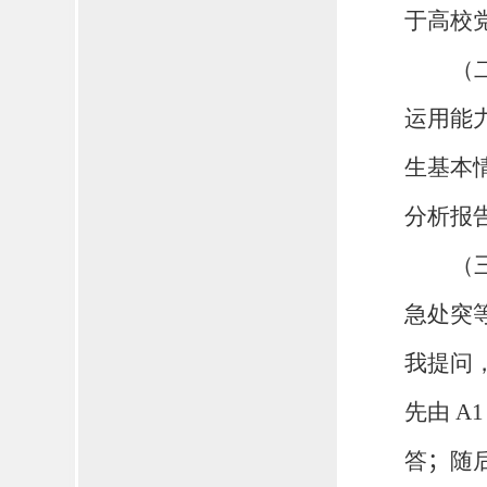
于高校
（
运用能
生基本
分析报
（
急处突
我提问
先由
A
答
；
随