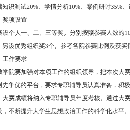
础知识测试
20%
、学情分析
1
0%
、案例研讨
3
5
%
、
、奖项设置
赛
设个人一、二、三等奖
，分别按照参赛人数的
1
，
另设
优秀组织奖
3
个
，参考各院参赛比例及获奖
、工作要求
教
学院要加强对
本
项工作的组织领导，把本次
大
创先争优的
平台
，要求专职辅导员认真准备，积
，大赛
成绩将
纳入
专职辅导员年度考核。通过
大
设，不断提升大学生思想政治工作的科学化水平