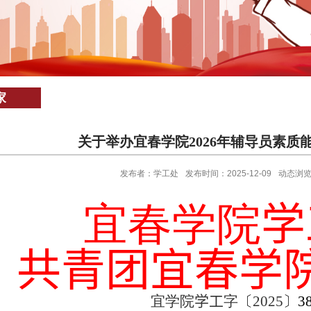
家
关于举办宜春学院2026年辅导员素质
发布者：学工处
发布时间：2025-12-09
动态浏
宜春学院
学
共青团宜春学
宜学院
学工
字
〔
202
5
〕
3