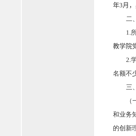
年
3
月，
二
1
.
教学院
2
.
名额不
三
（
和业务
的创新