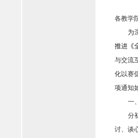
各教学
为
推进《
与交流
化以赛
项通知
一
分
讨、谈