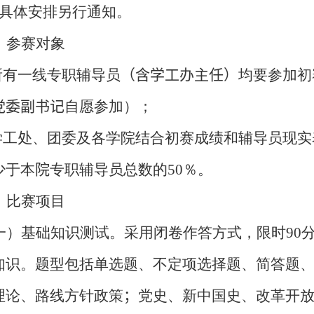
具体安排另行通知。
、参赛对象
所有一线专职辅导员
（含学工办主任）
均要参加初
党委副书记
自愿参加）；
学工
处
、团委及各学院结合初赛成绩和辅导员现实
少于本
院
专职辅导员总数的
50
％。
、比赛项目
一）基础知识测试。采用闭卷作答方式，限时
90
知识。题型包括单选题、不定项选择题、简答题
理论、路线方针政策
；
党史、新中国史、改革开