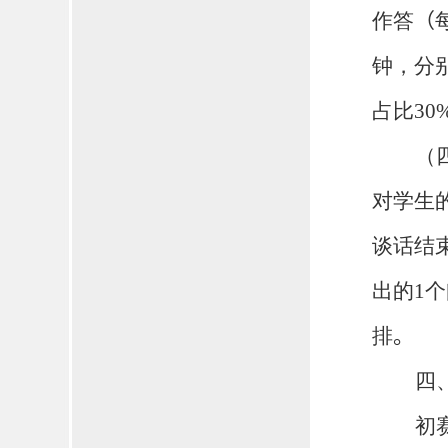
作答
（
钟，分
占比
30
（
对学生
谈话结
出的
1
个
排
。
四
初