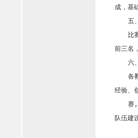
成，基
五
比
前三名
六
各
经验、
赛
队伍建