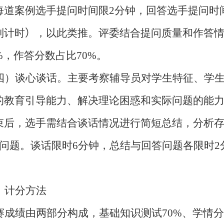
每道案例选手提问时间限
2
分钟，回答选手提问时
别计时
）
，以此类推。评委结合提问质量和作答
%
，作答分数占比
70%
。
四）谈心谈话。主要考察辅导员对学生特征、学
的教育引导能力、解决理论困惑和实际问题的能
束后，选手需结合谈话情况进行简短总结，分析
问题。谈话限时
6
分钟，总结与回答问题各限时
2
、计分方法
赛成绩由
两
部分构成，基础知识测试
70%
、学情分