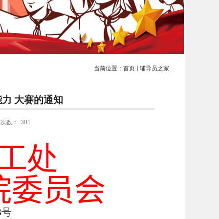
当前位置：
首页
辅导员之家
能力 大赛的通知
览次数：
301
工
处
院委员会
8
号