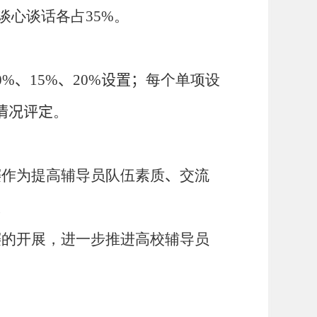
谈心谈话各占
3
5
%
。
0%
、
15%
、
20%
设置；
每个单项设
情况评定
。
赛
作为提高辅导员队伍素质
、
交流
极
赛
的开展，进一步推进高校辅导员
。