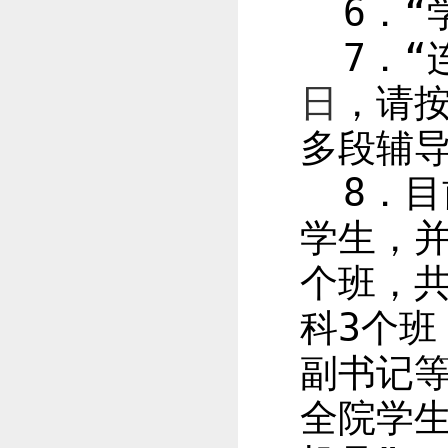
6
．“
7
．“
日
，请
多段辅
8
．目
学生，
个班，
科
3
个班
副书记
全院学生