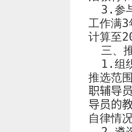
3.
参
工作满
3
计算至
2
三、
1.
组
推选范
职辅导
导员的
自律情
2.
遴