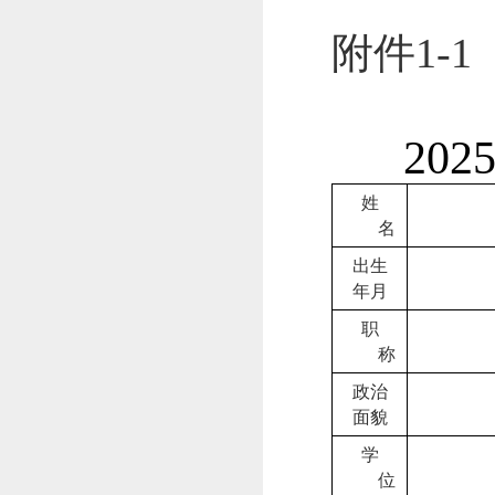
附件
1-1
202
姓
名
出生
年月
职
称
政治
面貌
学
位