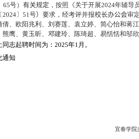
〕
65
号）
有关规定
，按照
《关于开展
202
4
年辅导
〔
202
4
〕
51
号
）
要求，经考评并报
校长办公会
审
倩倩、欧阳兆利、刘赛莲、袁立婷、简心怡和蒋
、熊鹰、黄玉昕、邓建玲、陈琦超、易恬恬和邬
上
同志起聘时间为：
202
5
年
1
月。
此通知
宜春