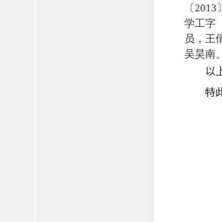
〔
2013
学工字
员，王
吴昊南
以
特