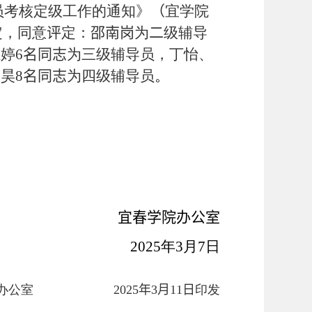
员考核定级工作的通知》
（
宜学院
定，同意
评
定：
邵南岗
为
二
级辅导
江婷
6
名同志
为三级辅导员，丁怡、
欣昊
8
名同志
为四级辅导员
。
宜春学院办公室
202
5
年
3
月
7
日
学院办公室
2025
年
3
月
11
日
印发