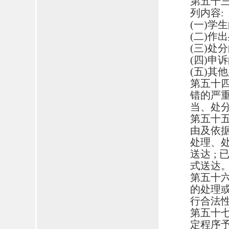
第五十
列内容
:
(
一
)
学生
(
二
)
作出
(
三
)
处分
(
四
)
申诉
(
五
)
其他
第五十
错的严
当、处
第五十
由及依
处理、
送达
;
式送达
第五十
的处理
行合法
第五十
定程序