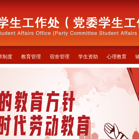
章制度
教育管理
宿舍管理
学生资助
心理教育