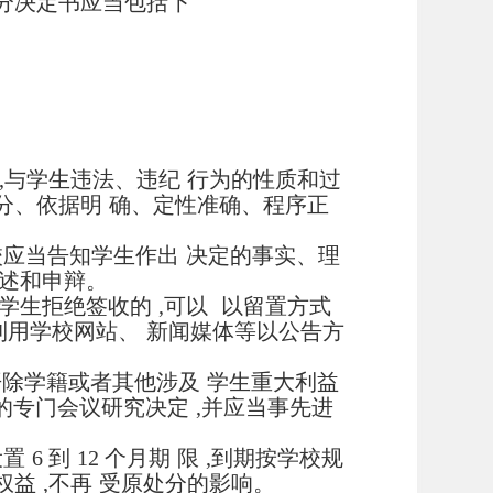
分决定书应当包括下
,
与学生违法、违纪 行为的性质和过
分、依据明 确、定性准确、程序正
校应当告知学生作出 决定的事实、理
述和申辩。
学生拒绝签收的
,
可以 以留置方式
利用学校网站、 新闻媒体等以公告方
除学籍或者其他涉及 学生重大利益
的专门会议研究决定
,
并应当事先进
设置
6
到
12
个月期 限
,
到期按学校规
权益
,
不再 受原处分的影响。