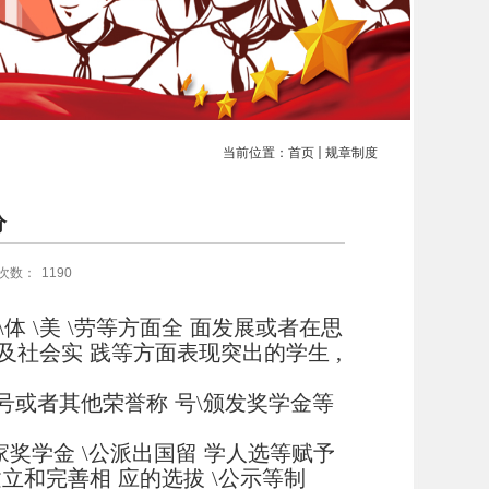
当前位置：
首页
规章制度
分
次数：
1190
\
体
\
美
\
劳等方面全 面发展或者在思
及社会实 践等方面表现突出的学生
,
号或者其他荣誉称 号
\
颁发奖学金等
家奖学金
\
公派出国留 学人选等赋予
建立和完善相 应的选拔
\
公示等制