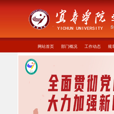
网站首页
部门概况
工作动态
规