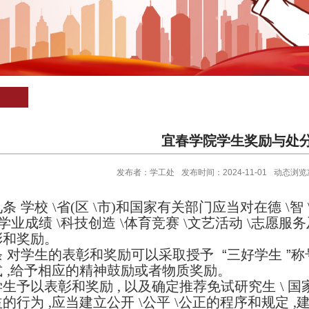
宜春学院学生奖励与处
发布者：学工处
发布时间：2024-11-01
动态浏览
条 学校
\
省
(
区
\
市
)
和国家有关部门应当对在德
\
智
学业成绩
\
科技创造
\
体育竞赛
\
文艺活动
\
志愿服务
彰和奖励。
 对学生的表彰和奖励可以采取授予 “三好学生 ”称
式
,
给予相应的精神鼓励或者物质奖励。
学生予以表彰和奖励
,
以及确定推荐免试研究生
\
国
益的行为
,
应当建立公开
\
公平
\
公正的程序和规定
,