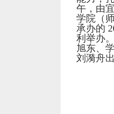
午，由
学院（师
承办的
2
利举办
旭东、
刘漪舟